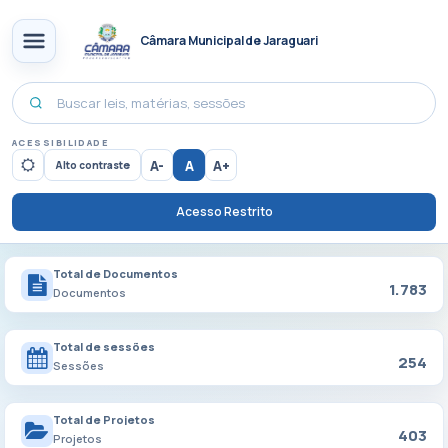
Câmara Municipal de Jaraguari
ACESSIBILIDADE
A-
A
A+
Alto contraste
Acesso Restrito
Total de Documentos
1.783
Documentos
Total de sessões
254
Sessões
Total de Projetos
403
Projetos